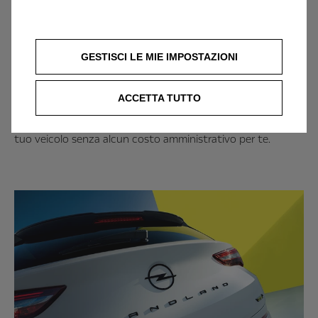
tua.
Fase 3
: Incontro faccia a faccia con un professionista della
rete Opel
GESTISCI LE MIE IMPOSTAZIONI
Dopo la valutazione, un concessionario Opel ti contatterà
per fissare un appuntamento e fornirti un preventivo
ACCETTA TUTTO
definitivo per il tuo veicolo. Se sei soddisfatto della
valutazione, il concessionario si occuperà della permuta del
tuo veicolo senza alcun costo amministrativo per te.