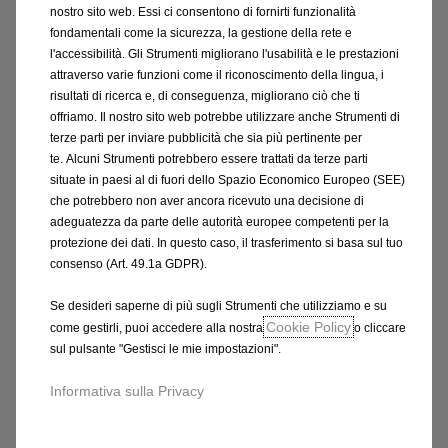
nostro sito web. Essi ci consentono di fornirti funzionalità
fondamentali come la sicurezza, la gestione della rete e
l'accessibilità. Gli Strumenti migliorano l'usabilità e le prestazioni
attraverso varie funzioni come il riconoscimento della lingua, i
risultati di ricerca e, di conseguenza, migliorano ciò che ti
offriamo. Il nostro sito web potrebbe utilizzare anche Strumenti di
terze parti per inviare pubblicità che sia più pertinente per
te. Alcuni Strumenti potrebbero essere trattati da terze parti
situate in paesi al di fuori dello Spazio Economico Europeo (SEE)
che potrebbero non aver ancora ricevuto una decisione di
adeguatezza da parte delle autorità europee competenti per la
protezione dei dati. In questo caso, il trasferimento si basa sul tuo
consenso (Art. 49.1a GDPR).
Fase 2
: Ricevi la valutazione della tua auto usata online e
Se desideri saperne di più sugli Strumenti che utilizziamo e su
Cookie Policy
come gestirli, puoi accedere alla nostra
o cliccare
via e-mail
sul pulsante "Gestisci le mie impostazioni".
Una volta che hai fornito tutte le informazioni necessarie,
analizzeremo il mercato per fornirti un prezzo accurato.
Informativa sulla Privacy
Questa valutazione ti verrà inviata via e-mail. Il preventivo
è completamente gratuito e senza alcun obbligo da parte