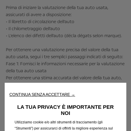
Prima di iniziare la valutazione della tua auto usata,
assicurati di avere a disposizione:
• Il libretto di circolazione dell'auto
• Il chilometraggio dell'auto
• L'elenco dei difetti dell'auto (décla dégats selon marque).
Per ottenere una valutazione precisa del valore della tua
auto usata, segui i tre semplici passaggi indicati di seguito:
Fase 1
: Fornisci le informazioni necessarie per la valutazione
della tua auto usata
Per ottenere una stima accurata del valore della tua auto,
dovrai rispondere a una serie di domande. La compilazione
richiederà meno di 5 minuti! Dovrai fornire il libretto di
CONTINUA SENZA ACCETTARE →
circolazione per identificare il modello della tua auto. Puoi
fornirci alcune informazioni sul modello, come la versione,
LA TUA PRIVACY È IMPORTANTE PER
l'anno di immatricolazione, il tipo di carburante e la potenza
NOI
del motore.
Utilizziamo cookie e/o altri strumenti di tracciamento (gli
“Strumenti”) per assicurarci di offrirti la migliore esperienza sul